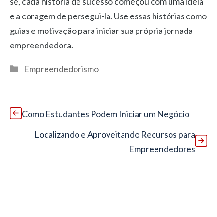
se, cada história de sucesso começou com uma ideia
e a coragem de persegui-la. Use essas histórias como
guias e motivação para iniciar sua própria jornada
empreendedora.
Categorias
Empreendedorismo
Como Estudantes Podem Iniciar um Negócio
Localizando e Aproveitando Recursos para
Empreendedores