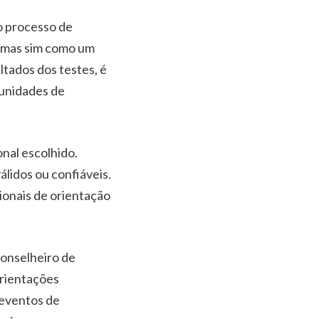
o processo de
, mas sim como um
ltados dos testes, é
tunidades de
onal escolhido.
álidos ou confiáveis.
sionais de orientação
conselheiro de
orientações
 eventos de