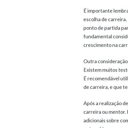
É importante lembra
escolha de carreira
ponto de partida par
fundamental conside
crescimento na carre
Outra consideração i
Existem muitos teste
É recomendável utili
de carreira, e que t
Após a realização de
carreira ou mentor.
adicionais sobre co