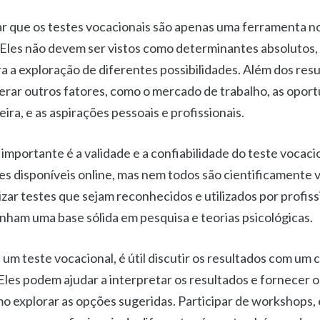
r que os testes vocacionais são apenas uma ferramenta n
. Eles não devem ser vistos como determinantes absolutos
a a exploração de diferentes possibilidades. Além dos resu
rar outros fatores, como o mercado de trabalho, as opor
ira, e as aspirações pessoais e profissionais.
mportante é a validade e a confiabilidade do teste vocaci
s disponíveis online, mas nem todos são cientificamente v
zar testes que sejam reconhecidos e utilizados por profis
enham uma base sólida em pesquisa e teorias psicológicas.
 um teste vocacional, é útil discutir os resultados com um 
 Eles podem ajudar a interpretar os resultados e fornecer 
mo explorar as opções sugeridas. Participar de workshops,