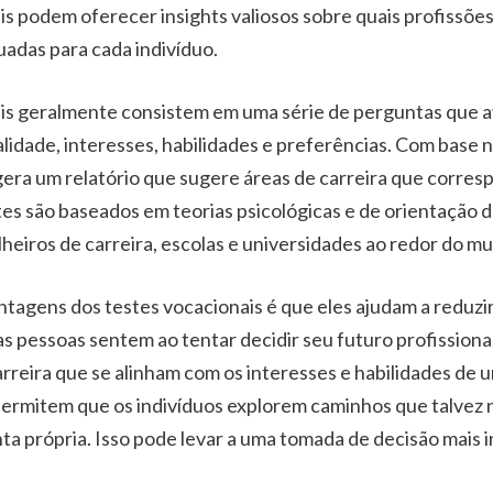
is podem oferecer insights valiosos sobre quais profissõe
uadas para cada indivíduo.
is geralmente consistem em uma série de perguntas que a
lidade, interesses, habilidades e preferências. Com base 
 gera um relatório que sugere áreas de carreira que corres
tes são baseados em teorias psicológicas e de orientação de
lheiros de carreira, escolas e universidades ao redor do m
tagens dos testes vocacionais é que eles ajudam a reduzir 
s pessoas sentem ao tentar decidir seu futuro profissiona
arreira que se alinham com os interesses e habilidades de 
permitem que os indivíduos explorem caminhos que talvez 
ta própria. Isso pode levar a uma tomada de decisão mais 