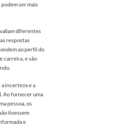
s podem ser mais
valiam diferentes
nas respostas
pondem ao perfil do
 carreira, e são
undo.
a incerteza e a
l. Ao fornecer uma
uma pessoa, os
não tivessem
informada e