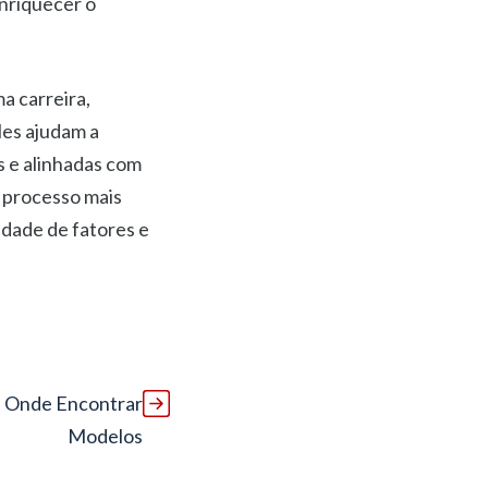
nriquecer o
a carreira,
les ajudam a
s e alinhadas com
m processo mais
edade de fatores e
 e Onde Encontrar
Modelos