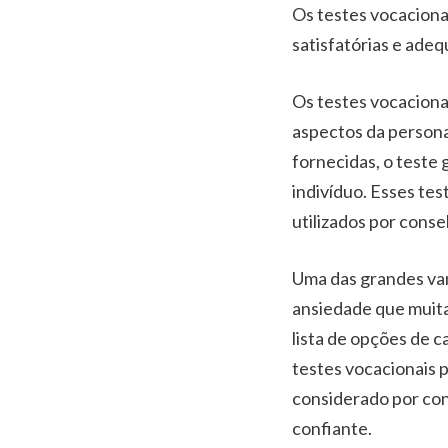
Os testes vocaciona
satisfatórias e adeq
Os testes vocaciona
aspectos da persona
fornecidas, o teste
indivíduo. Esses tes
utilizados por conse
Uma das grandes van
ansiedade que muita
lista de opções de c
testes vocacionais 
considerado por con
confiante.