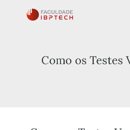
Pular
para
o
conteúdo
Como os Testes V