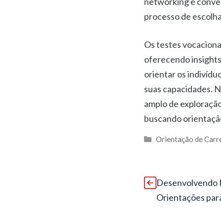
networking e conver
processo de escolha
Os testes vocaciona
oferecendo insights
orientar os indivídu
suas capacidades. N
amplo de exploração
buscando orientação
Categorias
Orientação de Carr
Desenvolvendo 
Orientações para