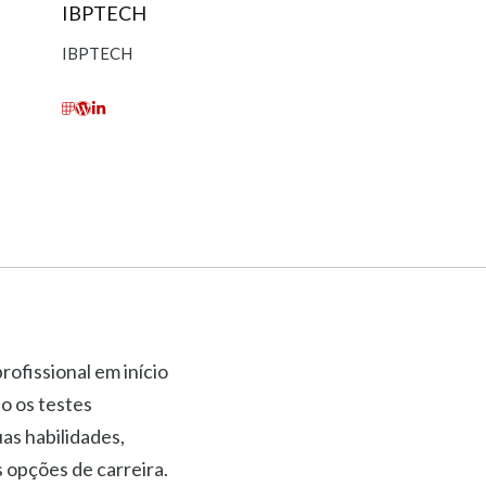
IBPTECH
IBPTECH
rofissional em início
o os testes
uas habilidades,
 opções de carreira.