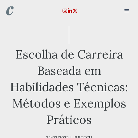
Pular
MEN
para
o
conteúdo
Escolha de Carreira
Baseada em
Habilidades Técnicas:
Métodos e Exemplos
Práticos
24/02/2022
|
IBPTECH