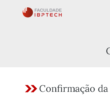
Pular
para
o
conteúdo
Confirmação da