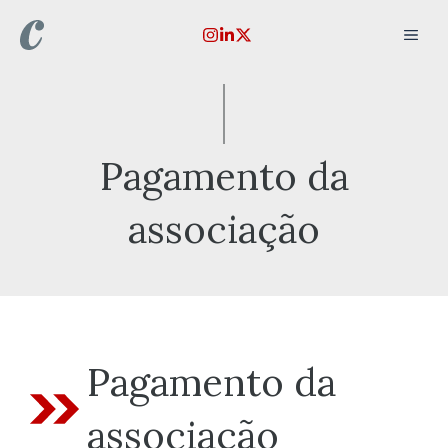
Pular
MEN
para
o
conteúdo
Pagamento da
associação
Pagamento da
associação