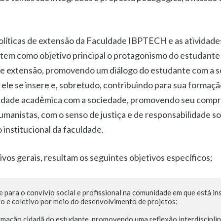
políticas de extensão da Faculdade IBPTECH e as atividade
tem como objetivo principal o protagonismo do estudante
a e extensão, promovendo um diálogo do estudante com a 
le se insere e, sobretudo, contribuindo para sua formação
idade acadêmica com a sociedade, promovendo seu comp
humanistas, com o senso de justiça e de responsabilidade so
institucional da faculdade.
vos gerais, resultam os seguintes objetivos específicos;
 para o convívio social e profissional na comunidade em que está ins
o e coletivo por meio do desenvolvimento de projetos;

rmação cidadã do estudante, promovendo uma reflexão interdisciplinar,