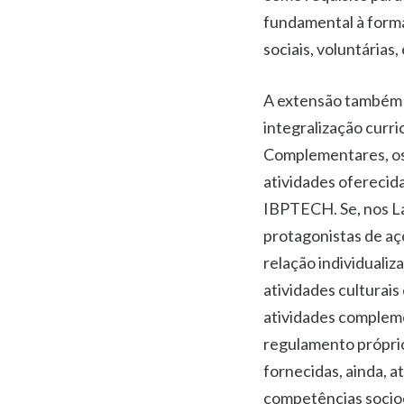
fundamental à forma
sociais, voluntárias
A extensão também 
integralização curri
Complementares, os
atividades oferecid
IBPTECH. Se, nos La
protagonistas de aç
relação individualiz
atividades culturais
atividades compleme
regulamento próprio,
fornecidas, ainda, a
competências socioe