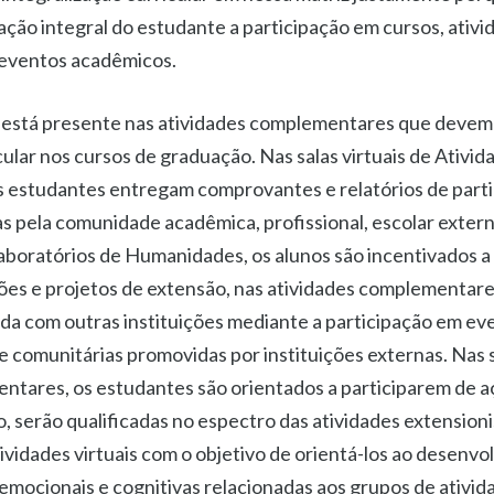
ção integral do estudante a participação em cursos, ativid
, eventos acadêmicos.
está presente nas atividades complementares que devem 
cular nos cursos de graduação. Nas salas virtuais de Ativid
 estudantes entregam comprovantes e relatórios de part
as pela comunidade acadêmica, profissional, escolar exter
boratórios de Humanidades, os alunos são incentivados 
ões e projetos de extensão, nas atividades complementare
ada com outras instituições mediante a participação em ev
 e comunitárias promovidas por instituições externas. Nas s
ntares, os estudantes são orientados a participarem de aç
 serão qualificadas no espectro das atividades extensioni
tividades virtuais com o objetivo de orientá-los ao desenv
mocionais e cognitivas relacionadas aos grupos de ativid