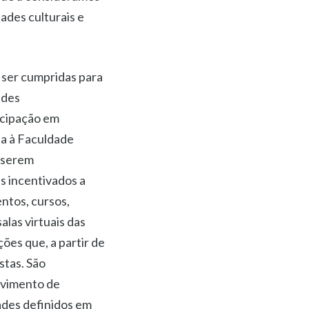
ades culturais e
ser cumpridas para
ades
icipação em
na à Faculdade
a serem
s incentivados a
entos, cursos,
alas virtuais das
ões que, a partir de
stas. São
olvimento de
ades definidos em