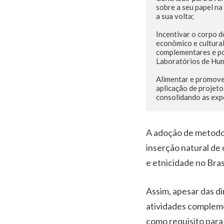
sobre a seu papel na
a sua volta;

Incentivar o corpo d
econômico e cultural
complementares e po
Laboratórios de Hum
Alimentar e promover
aplicação de projeto
consolidando as exp
A adoção de metodol
inserção natural de
e etnicidade no Brasi
Assim, apesar das d
atividades compleme
como requisito para