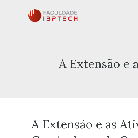
Pular
para
o
conteúdo
A Extensão e 
A Extensão e as At