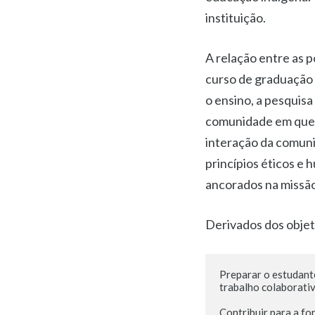
instituição.
A relação entre as 
curso de graduação 
o ensino, a pesquis
comunidade em que e
interação da comun
princípios éticos e 
ancorados na missão 
Derivados dos objeti
Preparar o estudante
trabalho colaborativ
Contribuir para a fo