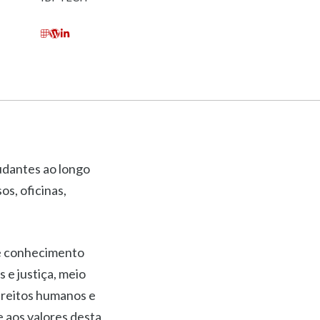
udantes ao longo
s, oficinas,
de conhecimento
 e justiça, meio
direitos humanos e
 aos valores desta