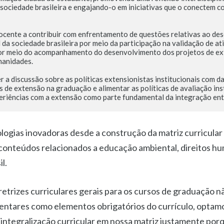
 sociedade brasileira e engajando-o em iniciativas que o conectem co
ocente a contribuir com enfrentamento de questões relativas ao des
 da sociedade brasileira por meio da participação na validação de ati
r meio do acompanhamento do desenvolvimento dos projetos de ex
anidades.

 a discussão sobre as políticas extensionistas institucionais com d
s de extensão na graduação e alimentar as políticas de avaliação inst
eriências com a extensão como parte fundamental da integração entr
ogias inovadoras desde a construção da matriz curricular
 conteúdos relacionados a educação ambiental, direitos hu
l.
iretrizes curriculares gerais para os cursos de graduação
ntares como elementos obrigatórios do currículo, optamos
 integralização curricular em nossa matriz justamente po