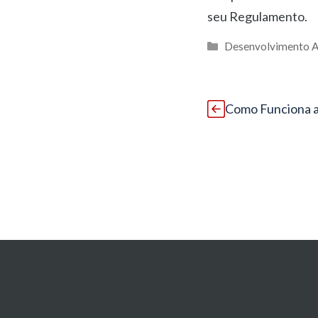
seu Regulamento.
Categorias
Desenvolvimento A
Como Funciona a