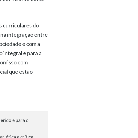
s curriculares do
 na integração entre
sociedade e com a
 integral e para a
romisso com
cial que estão
erido e para o 
 ética e crítica 