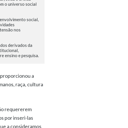
m o universo social 
envolvimento social, 
vidades 
tensão nos 
ados derivados da 
itucional, 
e ensino e pesquisa.
 proporcionou a
manos, raça, cultura
 não requererem
 por inseri-las
rque a consideramos