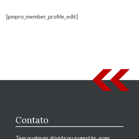
[pmpro_member_profile_edit]
Contato
Tem qualquer dúvida ou sugestão, quer