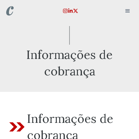
Pular
MEN
para
o
conteúdo
Informações de
cobrança
Informações de
cobrança